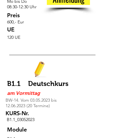
Mo bis Do
08:30-12:30 Uhr
Preis
600,- Eur
UE
120 UE
B1.1 Deutschkurs
am Vormittag
BW-14. Vom
03.05.2023
bis
12.06.2023 (20
Termine)
KURS-Nr.
B1.1_03052023
Module