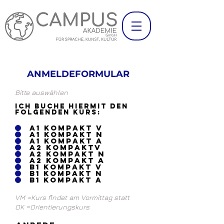
ANMELDEFORMULAR
Bitte auswählen
Ich buche hiermit den
folgenden Kurs:
A1 Kompakt V
A1 Kompakt N
A1 Kompakt A
A2 KompaktV
A2 Kompakt N
A2 Kompakt A
B1 Kompakt V
B1 Kompakt N
B1 Kompakt A
VM =Kurs findet am Vormittag statt
OK =Orientierungskurs