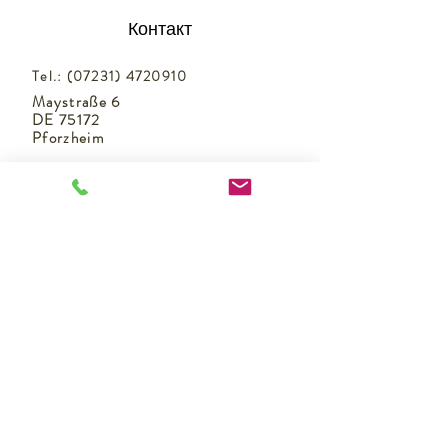
Контакт
Tel.:
(07231) 4720910
Maystraße 6
DE 75172
Pforzheim
Защита данных
Как доехать
Классы
Время работы
Как доехать
Импрессум
Ответственность