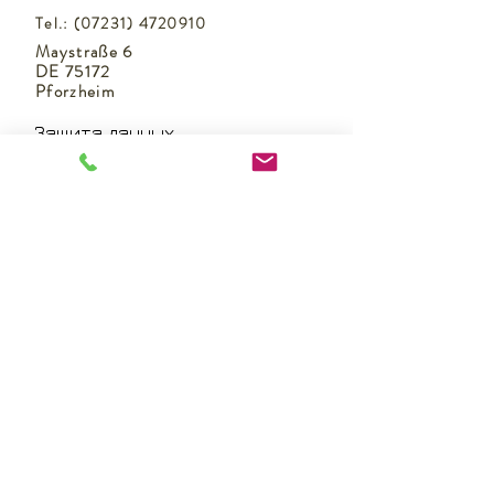
Tel.:
(07231) 4720910
Maystraße 6
DE 75172
Pforzheim
Защита данных
Как доехать
Классы
Время работы
Как доехать
Импрессум
Ответственность
Условия посещения
курсов