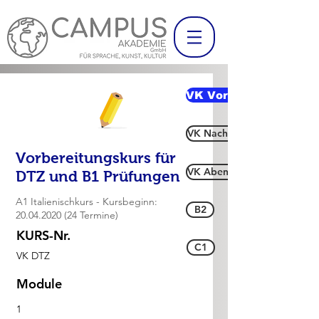
VK Vormittag
VK Nachmittag
Vorbereitungskurs für
VK Abend
DTZ und B1 Prüfungen
A1 Italienischkurs - Kursbeginn:
B2
20.04.2020 (24
Termine)
KURS-Nr.
C1
VK DTZ
Module
1