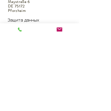
Maystraße 6
DE 75172
Pforzheim
Защита данных
Как доехать
Классы
Время работы
Как доехать
Импрессум
Ответственность
Условия посещения
курсов